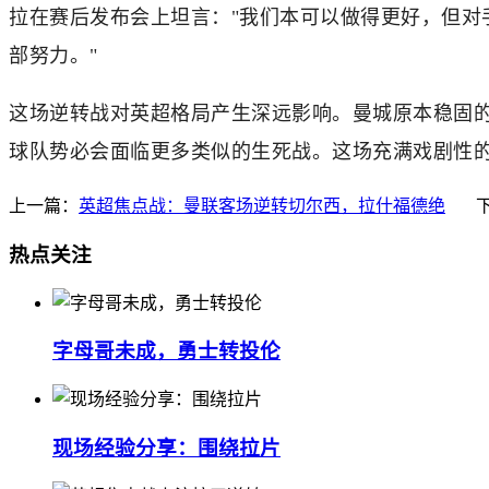
拉在赛后发布会上坦言："我们本可以做得更好，但对
部努力。"
这场逆转战对英超格局产生深远影响。曼城原本稳固的
球队势必会面临更多类似的生死战。这场充满戏剧性
上一篇：
英超焦点战：曼联客场逆转切尔西，拉什福德绝
下
热点关注
字母哥未成，勇士转投伦
现场经验分享：围绕拉片