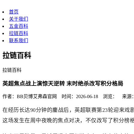
首页
关于我们
五金百科
拉链百科
联系我们
拉链百科
拉链百科
英超焦点战上演惊天逆转 末时绝杀改写积分格局
作者：BB贝博艾弗森官网 时间：2026-06-18 浏览：
来源：艾
在经历长达90分钟的鏖战后，英超联赛第23轮迎来
这场发生在周中夜晚的焦点对决，不仅改写了积分榜