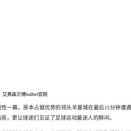
弗森贝博ballbet官网
戏剧性一幕。原本占据优势的领头羊曼城在最后15分钟遭
格局，更让球迷们见证了足球运动最迷人的瞬间。